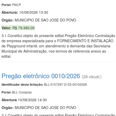
PNCP
Portal:
Abertura:
10/08/2026 13:30
Orgão:
MUNICIPIO DE SAO JOSE DO POVO
Valor
: R$ 79.990,00
3.1.Constitui objeto do presente edital Pregão Eletrônico Contratação
de empresa especializada para o FORNECIMENTO E INSTALAÇÃO
de Playground infantil, em atendimento a demanda das Secretaria
Municipal de Administração, nos termos de referencia anexo ao
edital.
Pregão eletrônico 0010/2026
(28 visual.)
BLL-5107297-2133-00102026
Identificador desta licitação:
BLL Compras
Portal:
Abert
u
ra
10/08/2026 14:30
Orgão:
MUNICIPIO DE SAO JOSE DO POVO
3.1.Constitui objeto do presente edital Pregão Eletrônico Contratação