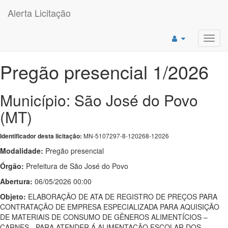
Alerta Licitação
Toggl
navig
Pregão presencial 1/2026
Município: São José do Povo
(MT)
MN-5107297-8-120268-12026
Identificador desta licitação:
Modalidade:
Pregão presencial
Órgão:
Prefeitura de São José do Povo
Abertura:
06/05/2026 00:00
Objeto:
ELABORAÇÃO DE ATA DE REGISTRO DE PREÇOS PARA
CONTRATAÇÃO DE EMPRESA ESPECIALIZADA PARA AQUISIÇÃO
DE MATERIAIS DE CONSUMO DE GÊNEROS ALIMENTÍCIOS –
CARNES - PARA ATENDER Á ALIMENTAÇÃO ESCOLAR DOS