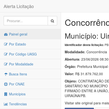
Alerta Licitação
Concorrênc
Município: Ui
Painel geral
Por Estado
PB-
Identificador desta licitação:
Modalidade:
Concorrência
Por Código UASG
Abertura:
23/06/2026 08:30
Por Modalidade
Órgão:
Prefeitura Municipal
Valor:
R$ 31.879.762,00
Busca Itens
Objeto:
CONTRATAÇÃO DE 
Por CNAE
SANITÁRIO NO MUNICÍPIO
FIRMADO ENTRE A UNIÃO,
Municípios
UIRAÚNA/PB.
Visitar site original para mai
Tendências