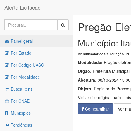
Alerta Licitação
Pregão Ele
Município: It
Painel geral
Por Estado
PCP
Identificador desta licitação:
Modalidade:
Pregão eletrôn
Por Código UASG
Órgão:
Prefeitura Municipal 
Por Modalidade
Abertura:
08/10/2024 13:00
Objeto:
Registro de Preços 
Busca Itens
Visitar site original para mai
Por CNAE
Compartilhar
Ver ma
Municípios
Tendências