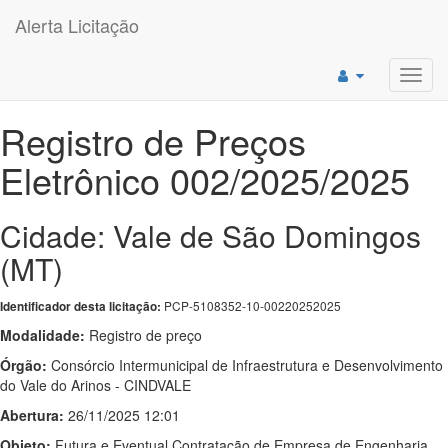
Alerta Licitação
Toggl
navig
Registro de Preços
Eletrônico 002/2025/2025
Cidade: Vale de São Domingos
(MT)
PCP-5108352-10-00220252025
Identificador desta licitação:
Modalidade:
Registro de preço
Órgão:
Consórcio Intermunicipal de Infraestrutura e Desenvolvimento
do Vale do Arinos - CINDVALE
Abertura:
26/11/2025 12:01
Objeto:
Futura e Eventual Contratação de Empresa de Engenharia