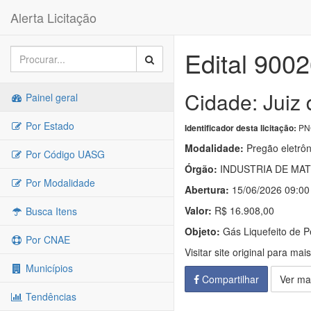
Alerta Licitação
Edital 900
Cidade: Juiz
Painel geral
Por Estado
PNC
Identificador desta licitação:
Modalidade:
Pregão eletrôn
Por Código UASG
Órgão:
INDUSTRIA DE MAT
Por Modalidade
Abertura:
15/06/2026 09:00
Valor:
R$ 16.908,00
Busca Itens
Objeto:
Gás Liquefeito de 
Por CNAE
Visitar site original para mai
Municípios
Compartilhar
Ver ma
Tendências