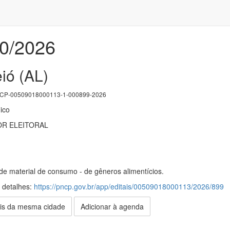
20/2026
ió (AL)
P-00509018000113-1-000899-2026
ico
OR ELEITORAL
de material de consumo - de gêneros alimentícios.
s detalhes:
https://pncp.gov.br/app/editais/00509018000113/2026/899
is da mesma cidade
Adicionar à agenda