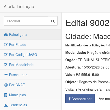
Alerta Licitação
Edital 900
Cidade: Mace
Painel geral
Por Estado
PNC
Identificador desta licitação:
Modalidade:
Pregão eletrôn
Por Código UASG
Órgão:
TRIBUNAL SUPERI
Por Modalidade
Abertura:
15/05/2026 09:00
Valor:
R$ 555.915,00
Busca Itens
Objeto:
Registro de Preços 
Por CNAE
Visitar site original para mai
Municípios
Compartilhar
Ver ma
Tendências