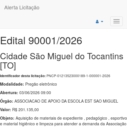
Alerta Licitação
Toggl
navig
Edital 90001/2026
Cidade São Miguel do Tocantins
[TO]
PNCP-01213523000189-1-000001-2026
Identificador desta licitação:
Modalidade:
Pregão eletrônico
Abertura:
03/06/2026 09:00
Órgão:
ASSOCIACAO DE APOIO DA ESCOLA EST SAO MIGUEL
Valor:
R$ 201.135,00
Objeto:
Aquisição de materiais de expediente , pedagógico , esportivo
e material higiênico e limpeza para atender a demanda da Associação