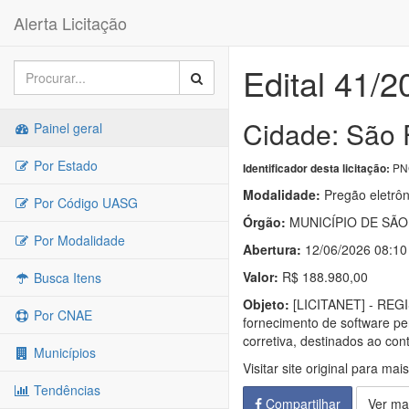
Alerta Licitação
Edital 41/2
Cidade: São 
Painel geral
Por Estado
PNC
Identificador desta licitação:
Modalidade:
Pregão eletrôn
Por Código UASG
Órgão:
MUNICÍPIO DE SÃ
Por Modalidade
Abertura:
12/06/2026 08:10
Valor:
R$ 188.980,00
Busca Itens
Objeto:
[LICITANET] - R
Por CNAE
fornecimento de software pe
corretiva, destinados ao co
Municípios
Visitar site original para mai
Tendências
Compartilhar
Ver ma