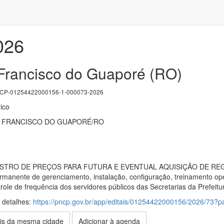
026
Francisco do Guaporé (RO)
P-01254422000156-1-000073-2026
ico
O FRANCISCO DO GUAPORÉ/RO
EGISTRO DE PREÇOS PARA FUTURA E EVENTUAL AQUISIÇÃO DE R
rmanente de gerenciamento, instalação, configuração, treinamento op
ntrole de frequência dos servidores públicos das Secretarias da Prefe
s detalhes:
https://pncp.gov.br/app/editais/01254422000156/2026/73
is da mesma cidade
Adicionar à agenda