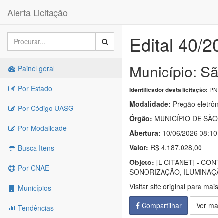
Alerta Licitação
Edital 40/2
Município: S
Painel geral
Por Estado
PNC
Identificador desta licitação:
Modalidade:
Pregão eletrôn
Por Código UASG
Órgão:
MUNICÍPIO DE SÃ
Por Modalidade
Abertura:
10/06/2026 08:10
Valor:
R$ 4.187.028,00
Busca Itens
Objeto:
[LICITANET] - C
Por CNAE
SONORIZAÇÃO, ILUMINAÇÃ
Visitar site original para mai
Municípios
Compartilhar
Ver ma
Tendências