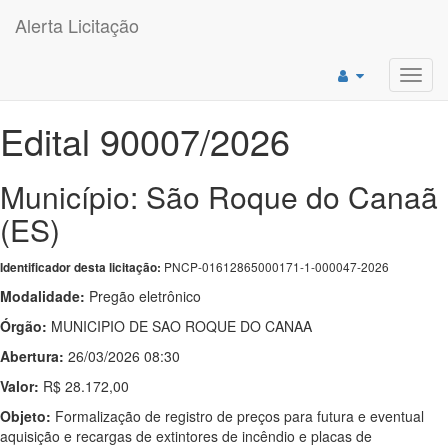
Alerta Licitação
Toggl
navig
Edital 90007/2026
Município: São Roque do Canaã
(ES)
PNCP-01612865000171-1-000047-2026
Identificador desta licitação:
Modalidade:
Pregão eletrônico
Órgão:
MUNICIPIO DE SAO ROQUE DO CANAA
Abertura:
26/03/2026 08:30
Valor:
R$ 28.172,00
Objeto:
Formalização de registro de preços para futura e eventual
aquisição e recargas de extintores de incêndio e placas de