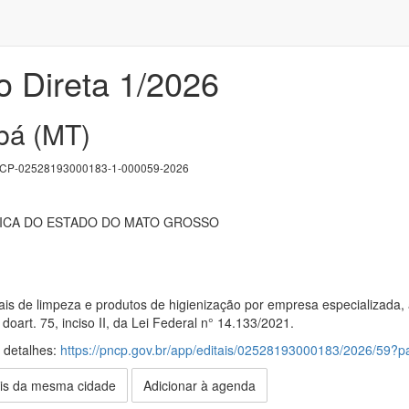
o Direta 1/2026
bá (MT)
P-02528193000183-1-000059-2026
ICA DO ESTADO DO MATO GROSSO
ais de limpeza e produtos de higienização por empresa especializada,
oart. 75, inciso II, da Lei Federal n° 14.133/2021.
s detalhes:
https://pncp.gov.br/app/editais/02528193000183/2026/59
is da mesma cidade
Adicionar à agenda