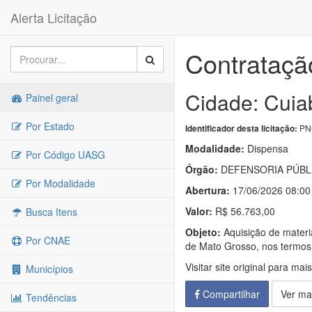
Alerta Licitação
Contrataçã
Cidade: Cuia
Painel geral
Por Estado
PNC
Identificador desta licitação:
Modalidade:
Dispensa
Por Código UASG
Órgão:
DEFENSORIA PÚBL
Por Modalidade
Abertura:
17/06/2026 08:00
Valor:
R$ 56.763,00
Busca Itens
Objeto:
Aquisição de materi
Por CNAE
de Mato Grosso, nos termos d
Visitar site original para mai
Municípios
Compartilhar
Ver ma
Tendências