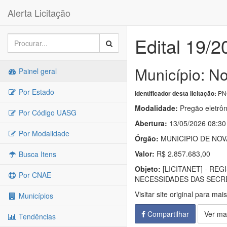
Alerta Licitação
Edital 19/2
Município: N
Painel geral
Por Estado
PNC
Identificador desta licitação:
Modalidade:
Pregão eletrôn
Por Código UASG
Abertura:
13/05/2026 08:30
Por Modalidade
Órgão:
MUNICIPIO DE NOV
Valor:
R$ 2.857.683,00
Busca Itens
Objeto:
[LICITANET] - RE
Por CNAE
NECESSIDADES DAS SECRE
Visitar site original para mai
Municípios
Compartilhar
Ver ma
Tendências