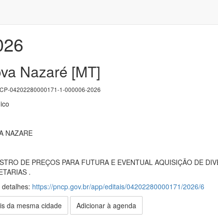
026
ova Nazaré [MT]
P-04202280000171-1-000006-2026
ico
A NAZARE
GISTRO DE PREÇOS PARA FUTURA E EVENTUAL AQUISIÇÃO DE D
TARIAS .
s detalhes:
https://pncp.gov.br/app/editais/04202280000171/2026/6
is da mesma cidade
Adicionar à agenda