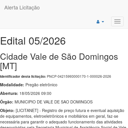
Alerta Licitação
Toggl
navig
Edital 05/2026
Cidade Vale de São Domingos
[MT]
PNCP-04215993000170-1-000026-2026
Identificador desta licitação:
Modalidade:
Pregão eletrônico
Abertura:
18/05/2026 09:00
Órgão:
MUNICIPIO DE VALE DE SAO DOMINGOS
Objeto:
[LICITANET] - Registro de preço futura e eventual aquisição
de equipamentos, eletroeletrônicos e mobiliários em geral, faz-se
necessária para garantir o adequado funcionamento das atividades
desenvolvidas pela Secretaria Municipal de Assistência Social de Vale