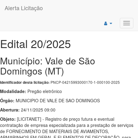
Alerta Licitação
Toggl
navig
Edital 20/2025
Município: Vale de São
Domingos (MT)
PNCP-04215993000170-1-000100-2025
Identificador desta licitação:
Modalidade:
Pregão eletrônico
Órgão:
MUNICIPIO DE VALE DE SAO DOMINGOS
Abertura:
24/11/2025 09:00
Objeto:
[LICITANET] - Registro de preço futura e eventual
contratação de empresa especializada para a prestação de serviços
de FORNECIMENTO DE MATERIAIS DE AVIAMENTOS,
ARMARINHOS EM GERAL E ELEMENTOS DE DECORAÇÃO, para