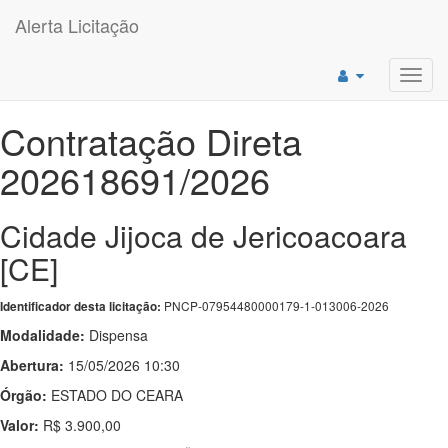
Alerta Licitação
Toggl
navig
Contratação Direta
202618691/2026
Cidade Jijoca de Jericoacoara
[CE]
PNCP-07954480000179-1-013006-2026
Identificador desta licitação:
Modalidade:
Dispensa
Abertura:
15/05/2026 10:30
Órgão:
ESTADO DO CEARA
Valor:
R$ 3.900,00