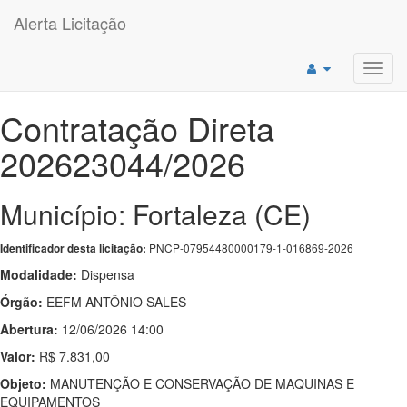
Alerta Licitação
Toggl
navig
Contratação Direta
202623044/2026
Município: Fortaleza (CE)
PNCP-07954480000179-1-016869-2026
Identificador desta licitação:
Modalidade:
Dispensa
Órgão:
EEFM ANTÔNIO SALES
Abertura:
12/06/2026 14:00
Valor:
R$ 7.831,00
Objeto:
MANUTENÇÃO E CONSERVAÇÃO DE MAQUINAS E
EQUIPAMENTOS