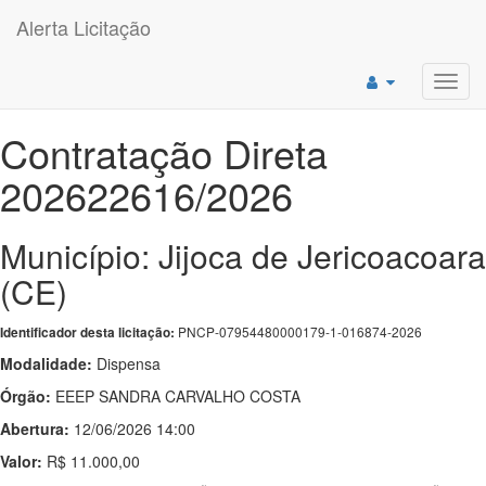
Alerta Licitação
Toggl
navig
Contratação Direta
202622616/2026
Município: Jijoca de Jericoacoara
(CE)
PNCP-07954480000179-1-016874-2026
Identificador desta licitação:
Modalidade:
Dispensa
Órgão:
EEEP SANDRA CARVALHO COSTA
Abertura:
12/06/2026 14:00
Valor:
R$ 11.000,00