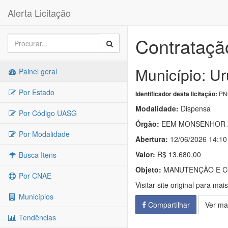
Alerta Licitação
Contrataçã
Município: U
Painel geral
Por Estado
PNC
Identificador desta licitação:
Modalidade:
Dispensa
Por Código UASG
Órgão:
EEM MONSENHOR A
Por Modalidade
Abertura:
12/06/2026 14:10
Valor:
R$ 13.680,00
Busca Itens
Objeto:
MANUTENÇÃO E CO
Por CNAE
Visitar site original para mai
Municípios
Compartilhar
Ver ma
Tendências