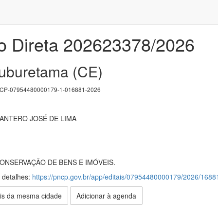
o Direta 202623378/2026
ruburetama (CE)
P-07954480000179-1-016881-2026
NTERO JOSÉ DE LIMA
NSERVAÇÃO DE BENS E IMÓVEIS.
s detalhes:
https://pncp.gov.br/app/editais/07954480000179/2026/16
is da mesma cidade
Adicionar à agenda