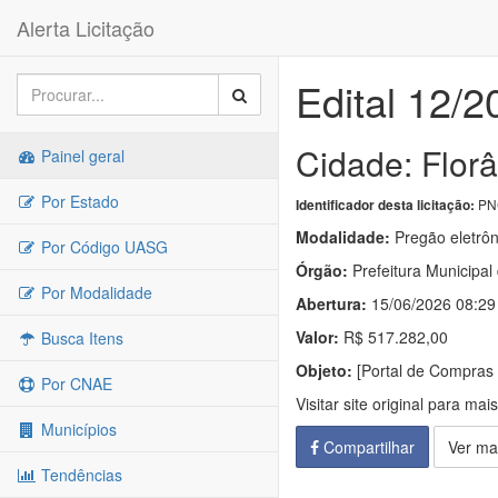
Alerta Licitação
Edital 12/2
Cidade: Flor
Painel geral
Por Estado
PNC
Identificador desta licitação:
Modalidade:
Pregão eletrôn
Por Código UASG
Órgão:
Prefeitura Municipal
Por Modalidade
Abertura:
15/06/2026 08:29
Valor:
R$ 517.282,00
Busca Itens
Objeto:
[Portal de Compr
Por CNAE
Visitar site original para mai
Municípios
Compartilhar
Ver ma
Tendências