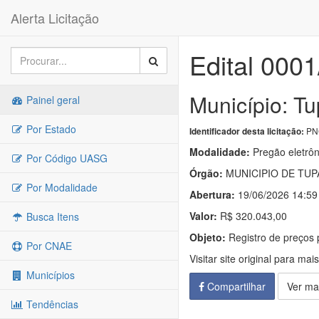
Alerta Licitação
Edital 000
Município: T
Painel geral
Por Estado
PNC
Identificador desta licitação:
Modalidade:
Pregão eletrôn
Por Código UASG
Órgão:
MUNICIPIO DE TUP
Por Modalidade
Abertura:
19/06/2026 14:59
Valor:
R$ 320.043,00
Busca Itens
Objeto:
Registro de preços p
Por CNAE
Visitar site original para mai
Municípios
Compartilhar
Ver ma
Tendências