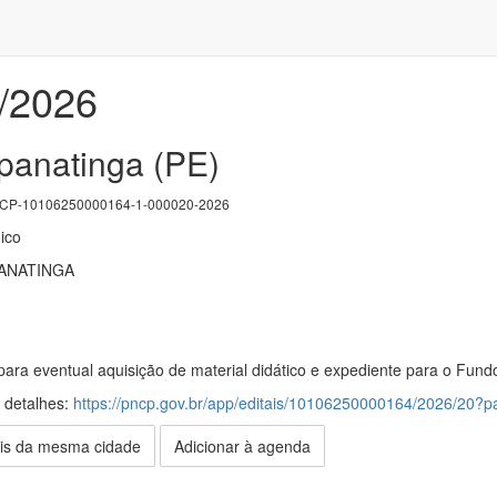
1/2026
upanatinga (PE)
P-10106250000164-1-000020-2026
ico
ANATINGA
ara eventual aquisição de material didático e expediente para o Fundo
s detalhes:
https://pncp.gov.br/app/editais/10106250000164/2026/20
is da mesma cidade
Adicionar à agenda