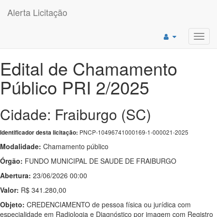
Alerta Licitação
Toggl
navig
Edital de Chamamento
Público PRI 2/2025
Cidade: Fraiburgo (SC)
PNCP-10496741000169-1-000021-2025
Identificador desta licitação:
Modalidade:
Chamamento público
Órgão:
FUNDO MUNICIPAL DE SAUDE DE FRAIBURGO
Abertura:
23/06/2026 00:00
Valor:
R$ 341.280,00
Objeto:
CREDENCIAMENTO de pessoa física ou jurídica com
especialidade em Radiologia e Diagnóstico por imagem com Registro