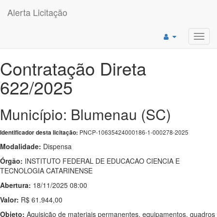
Alerta Licitação
Toggl
navig
Contratação Direta
622/2025
Município: Blumenau (SC)
PNCP-10635424000186-1-000278-2025
Identificador desta licitação:
Modalidade:
Dispensa
Órgão:
INSTITUTO FEDERAL DE EDUCACAO CIENCIA E
TECNOLOGIA CATARINENSE
Abertura:
18/11/2025 08:00
Valor:
R$ 61.944,00
Objeto:
Aquisição de materiais permanentes, equipamentos, quadros