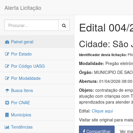
Alerta Licitação
Edital 004
Cidade: São 
Painel geral
Por Estado
PNC
Identificador desta licitação:
Modalidade:
Pregão eletrôn
Por Código UASG
Órgão:
MUNICIPIO DE SAO
Por Modalidade
Abertura:
01/04/2026 08:00
Objeto:
contratação de empr
Busca Itens
atuação com crianças com T
aprendizados para atender 
Por CNAE
Edital:
Clique aqui
Municípios
Visitar site original para mai
Tendências
Compartilhar
Ver ma