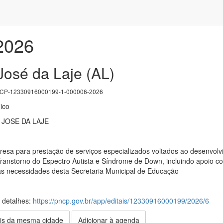
/2026
José da Laje (AL)
P-12330916000199-1-000006-2026
ico
 JOSE DA LAJE
esa para prestação de serviços especializados voltados ao desenvolv
ranstorno do Espectro Autista e Síndrome de Down, incluindo apoio c
às necessidades desta Secretaria Municipal de Educação
s detalhes:
https://pncp.gov.br/app/editais/12330916000199/2026/6
is da mesma cidade
Adicionar à agenda