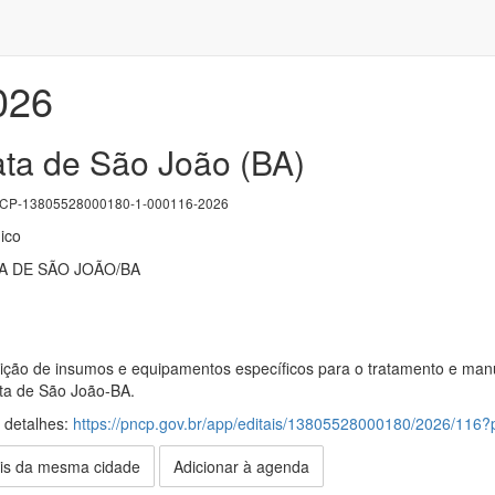
026
ata de São João (BA)
P-13805528000180-1-000116-2026
ico
A DE SÃO JOÃO/BA
ição de insumos e equipamentos específicos para o tratamento e man
ata de São João-BA.
s detalhes:
https://pncp.gov.br/app/editais/13805528000180/2026/11
is da mesma cidade
Adicionar à agenda