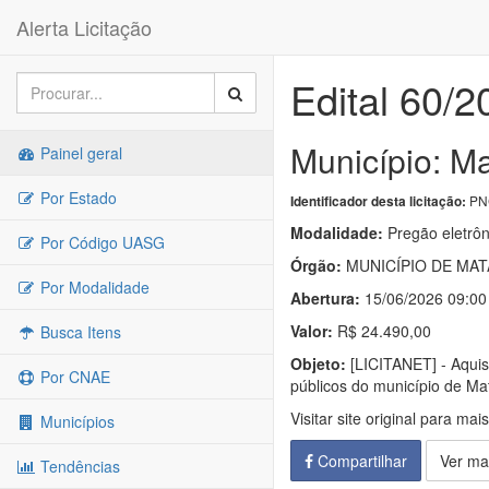
Alerta Licitação
Edital 60/2
Município: M
Painel geral
Por Estado
PNC
Identificador desta licitação:
Modalidade:
Pregão eletrôn
Por Código UASG
Órgão:
MUNICÍPIO DE MAT
Por Modalidade
Abertura:
15/06/2026 09:00
Valor:
R$ 24.490,00
Busca Itens
Objeto:
[LICITANET] - Aquis
Por CNAE
públicos do município de M
Visitar site original para mai
Municípios
Compartilhar
Ver ma
Tendências