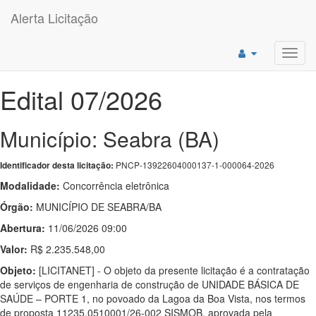
Alerta Licitação
Toggl
navig
Edital 07/2026
Município: Seabra (BA)
PNCP-13922604000137-1-000064-2026
Identificador desta licitação:
Modalidade:
Concorrência eletrônica
Órgão:
MUNICÍPIO DE SEABRA/BA
Abertura:
11/06/2026 09:00
Valor:
R$ 2.235.548,00
Objeto:
[LICITANET] - O objeto da presente licitação é a contratação
de serviços de engenharia de construção de UNIDADE BÁSICA DE
SAÚDE – PORTE 1, no povoado da Lagoa da Boa Vista, nos termos
de proposta 11235.0510001/26-002 SISMOB, aprovada pela