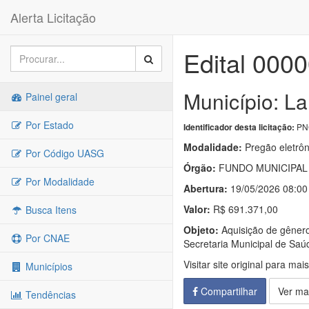
Alerta Licitação
Edital 000
Município: La
Painel geral
Por Estado
PNC
Identificador desta licitação:
Modalidade:
Pregão eletrôn
Por Código UASG
Órgão:
FUNDO MUNICIPAL 
Por Modalidade
Abertura:
19/05/2026 08:00
Valor:
R$ 691.371,00
Busca Itens
Objeto:
Aquisição de gêneros
Por CNAE
Secretaria Municipal de Saú
Visitar site original para mai
Municípios
Compartilhar
Ver ma
Tendências