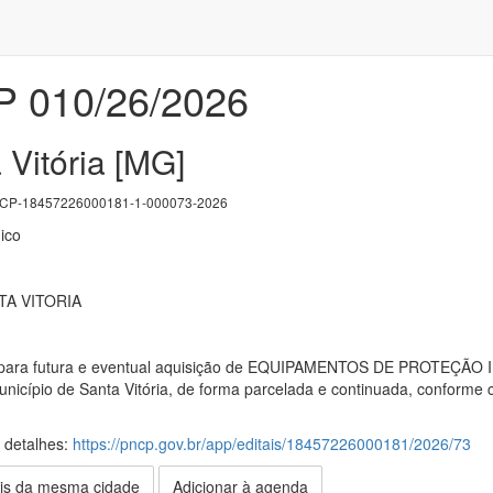
P 010/26/2026
Vitória [MG]
P-18457226000181-1-000073-2026
ico
TA VITORIA
 para futura e eventual aquisição de EQUIPAMENTOS DE PROTEÇÃO IN
cípio de Santa Vitória, de forma parcelada e continuada, conforme c
s detalhes:
https://pncp.gov.br/app/editais/18457226000181/2026/73
is da mesma cidade
Adicionar à agenda