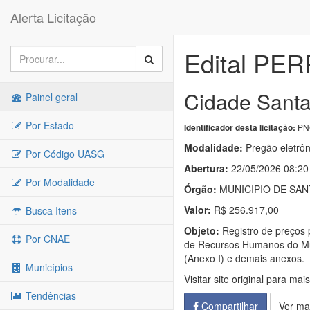
Alerta Licitação
Edital PER
Cidade Santa 
Painel geral
Por Estado
PNC
Identificador desta licitação:
Modalidade:
Pregão eletrôn
Por Código UASG
Abertura:
22/05/2026 08:20
Por Modalidade
Órgão:
MUNICIPIO DE SAN
Valor:
R$ 256.917,00
Busca Itens
Objeto:
Registro de preços
Por CNAE
de Recursos Humanos do Muni
(Anexo I) e demais anexos.
Municípios
Visitar site original para mai
Tendências
Compartilhar
Ver ma