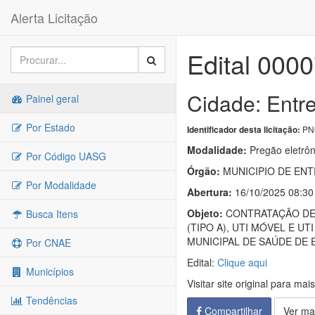
Alerta Licitação
Edital 000
Cidade: Entr
Painel geral
Por Estado
PNC
Identificador desta licitação:
Modalidade:
Pregão eletrôn
Por Código UASG
Órgão:
MUNICIPIO DE ENT
Por Modalidade
Abertura:
16/10/2025 08:30
Objeto:
CONTRATAÇÃO DE 
Busca Itens
(TIPO A), UTI MÓVEL E 
MUNICIPAL DE SAÚDE DE 
Por CNAE
Edital:
Clique aqui
Municípios
Visitar site original para mai
Tendências
Compartilhar
Ver ma