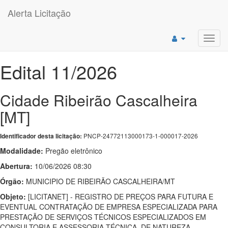
Alerta Licitação
Toggl
navig
Edital 11/2026
Cidade Ribeirão Cascalheira
[MT]
PNCP-24772113000173-1-000017-2026
Identificador desta licitação:
Modalidade:
Pregão eletrônico
Abertura:
10/06/2026 08:30
Órgão:
MUNICIPIO DE RIBEIRÃO CASCALHEIRA/MT
Objeto:
[LICITANET] - REGISTRO DE PREÇOS PARA FUTURA E
EVENTUAL CONTRATAÇÃO DE EMPRESA ESPECIALIZADA PARA
PRESTAÇÃO DE SERVIÇOS TÉCNICOS ESPECIALIZADOS EM
CONSULTORIA E ASSESSORIA TÉCNICA, DE NATUREZA