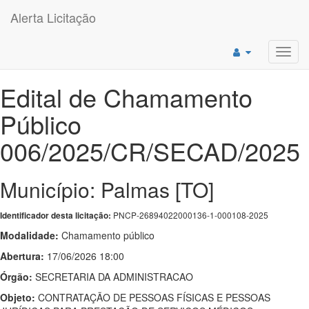
Alerta Licitação
Toggl
navig
Edital de Chamamento
Público
006/2025/CR/SECAD/2025
Município: Palmas [TO]
PNCP-26894022000136-1-000108-2025
Identificador desta licitação:
Modalidade:
Chamamento público
Abertura:
17/06/2026 18:00
Órgão:
SECRETARIA DA ADMINISTRACAO
Objeto:
CONTRATAÇÃO DE PESSOAS FÍSICAS E PESSOAS