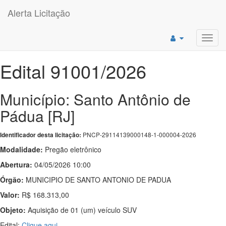
Alerta Licitação
Toggl
navig
Edital 91001/2026
Município: Santo Antônio de
Pádua [RJ]
PNCP-29114139000148-1-000004-2026
Identificador desta licitação:
Modalidade:
Pregão eletrônico
Abertura:
04/05/2026 10:00
Órgão:
MUNICIPIO DE SANTO ANTONIO DE PADUA
Valor:
R$ 168.313,00
Objeto:
Aquisição de 01 (um) veículo SUV
Edital:
Clique aqui