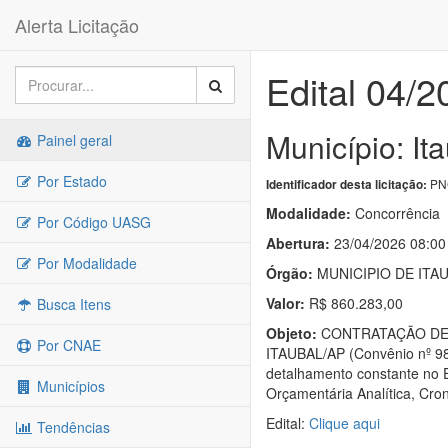
Alerta Licitação
Edital 04/2
Município: It
Painel geral
Por Estado
PNC
Identificador desta licitação:
Modalidade:
Concorrência
Por Código UASG
Abertura:
23/04/2026 08:00
Por Modalidade
Órgão:
MUNICIPIO DE ITA
Valor:
R$ 860.283,00
Busca Itens
Objeto:
CONTRATAÇÃO DE 
Por CNAE
ITAUBAL/AP (Convênio nº
detalhamento constante no Es
Municípios
Orçamentária Analítica, Cro
Edital:
Clique aqui
Tendências