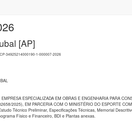
026
aubal [AP]
P-34925214000190-1-000007-2026
UBAL
EMPRESA ESPECIALIZADA EM OBRAS E ENGENHARIA PARA CONS
 982658/2025), EM PARCERIA COM O MINISTÉRIO DO ESPORTE COM
tudo Técnico Preliminar, Especificações Técnicas, Memorial Descritivo
nograma Físico e Financeiro, BDI e Plantas anexas.