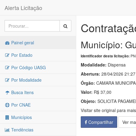
Alerta Licitação
Contrataçã
Município: Gu
Painel geral
Por Estado
PNC
Identificador desta licitação:
Modalidade:
Dispensa
Por Código UASG
Abertura:
28/04/2026 21:27
Por Modalidade
Órgão:
CAMARA MUNICIPA
Valor:
R$ 37,00
Busca Itens
Objeto:
SOLICITA PAGAME
Por CNAE
Visitar site original para mai
Municípios
Compartilhar
Ver ma
Tendências