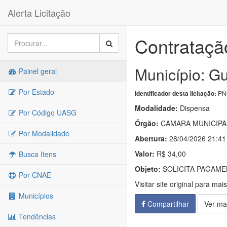
Alerta Licitação
Contrataçã
Município: G
Painel geral
Por Estado
PNC
Identificador desta licitação:
Modalidade:
Dispensa
Por Código UASG
Órgão:
CAMARA MUNICIPA
Por Modalidade
Abertura:
28/04/2026 21:41
Valor:
R$ 34,00
Busca Itens
Objeto:
SOLICITA PAGAME
Por CNAE
Visitar site original para mai
Municípios
Compartilhar
Ver ma
Tendências