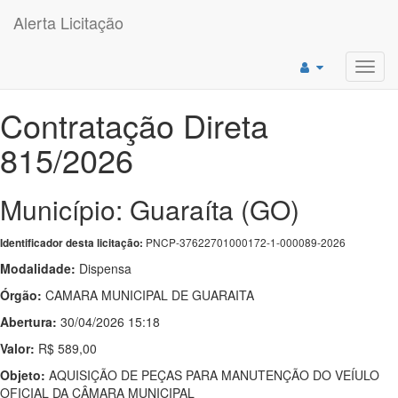
Alerta Licitação
Toggl
navig
Contratação Direta
815/2026
Município: Guaraíta (GO)
PNCP-37622701000172-1-000089-2026
Identificador desta licitação:
Modalidade:
Dispensa
Órgão:
CAMARA MUNICIPAL DE GUARAITA
Abertura:
30/04/2026 15:18
Valor:
R$ 589,00
Objeto:
AQUISIÇÃO DE PEÇAS PARA MANUTENÇÃO DO VEÍULO
OFICIAL DA CÂMARA MUNICIPAL