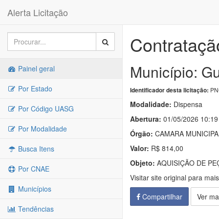
Alerta Licitação
Contrataçã
Município: Gu
Painel geral
Por Estado
PNC
Identificador desta licitação:
Modalidade:
Dispensa
Por Código UASG
Abertura:
01/05/2026 10:19
Por Modalidade
Órgão:
CAMARA MUNICIPA
Valor:
R$ 814,00
Busca Itens
Objeto:
AQUISIÇÃO DE PE
Por CNAE
Visitar site original para mai
Municípios
Compartilhar
Ver ma
Tendências