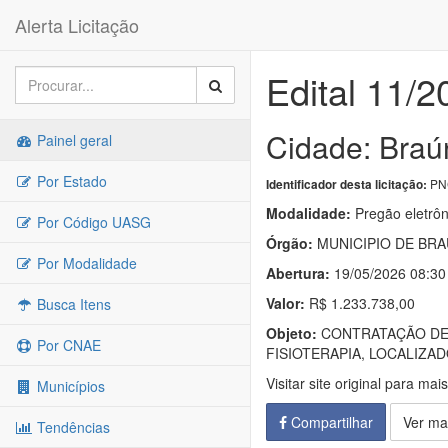
Alerta Licitação
Edital 11/2
Cidade: Braú
Painel geral
Por Estado
PNC
Identificador desta licitação:
Modalidade:
Pregão eletrôn
Por Código UASG
Órgão:
MUNICIPIO DE BR
Por Modalidade
Abertura:
19/05/2026 08:30
Valor:
R$ 1.233.738,00
Busca Itens
Objeto:
CONTRATAÇÃO DE 
Por CNAE
FISIOTERAPIA, LOCALIZAD
Visitar site original para mai
Municípios
Compartilhar
Ver ma
Tendências