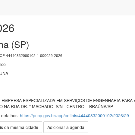
026
na (SP)
P-44440832000102-1-000029-2026
ico
AUNA
EMPRESA ESPECIALIZADA EM SERVIÇOS DE ENGENHARIA PARA
O NA RUA DR. º MACHADO, S/N - CENTRO – BRAÚNA/SP
s detalhes:
https://pncp.gov.br/app/editais/44440832000102/2026/29
is da mesma cidade
Adicionar à agenda