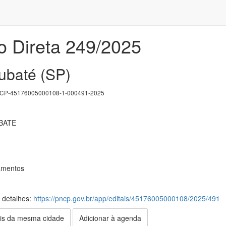
o Direta 249/2025
aubaté (SP)
P-45176005000108-1-000491-2025
BATE
amentos
s detalhes:
https://pncp.gov.br/app/editais/45176005000108/2025/491
is da mesma cidade
Adicionar à agenda