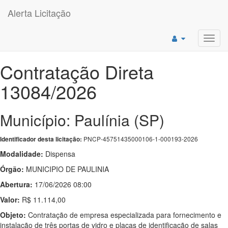
Alerta Licitação
Toggl
navig
Contratação Direta
13084/2026
Município: Paulínia (SP)
PNCP-45751435000106-1-000193-2026
Identificador desta licitação:
Modalidade:
Dispensa
Órgão:
MUNICIPIO DE PAULINIA
Abertura:
17/06/2026 08:00
Valor:
R$ 11.114,00
Objeto:
Contratação de empresa especializada para fornecimento e
instalação de três portas de vidro e placas de identificação de salas