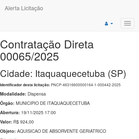
Alerta Licitação
Toggl
navig
Contratação Direta
00065/2025
Cidade: Itaquaquecetuba (SP)
PNCP-46316600000164-1-000442-2025
Identificador desta licitação:
Modalidade:
Dispensa
Órgão:
MUNICIPIO DE ITAQUAQUECETUBA
Abertura:
19/11/2025 17:00
Valor:
R$ 924,00
Objeto:
AQUISICAO DE ABSORVENTE GERIATRICO