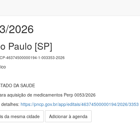
53/2026
o Paulo [SP]
P-46374500000194-1-003353-2026
ico
STADO DA SAUDE
para aquisição de medicamentos Perp 0053/2026
s detalhes:
https://pncp.gov.br/app/editais/46374500000194/2026/3353
is da mesma cidade
Adicionar à agenda