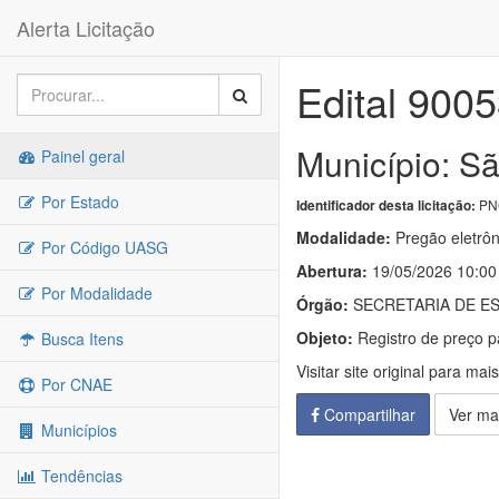
Alerta Licitação
Edital 900
Município: Sã
Painel geral
Por Estado
PNC
Identificador desta licitação:
Modalidade:
Pregão eletrôn
Por Código UASG
Abertura:
19/05/2026 10:00
Por Modalidade
Órgão:
SECRETARIA DE E
Objeto:
Registro de preço 
Busca Itens
Visitar site original para mai
Por CNAE
Compartilhar
Ver ma
Municípios
Tendências