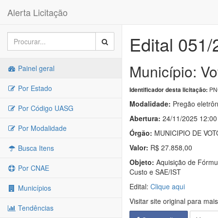
Alerta Licitação
Edital 051
Município: Vo
Painel geral
Por Estado
PNC
Identificador desta licitação:
Modalidade:
Pregão eletrôn
Por Código UASG
Abertura:
24/11/2025 12:00
Por Modalidade
Órgão:
MUNICIPIO DE VO
Valor:
R$ 27.858,00
Busca Itens
Objeto:
Aquisição de Fórmul
Por CNAE
Custo e SAE/IST
Edital:
Clique aqui
Municípios
Visitar site original para mai
Tendências