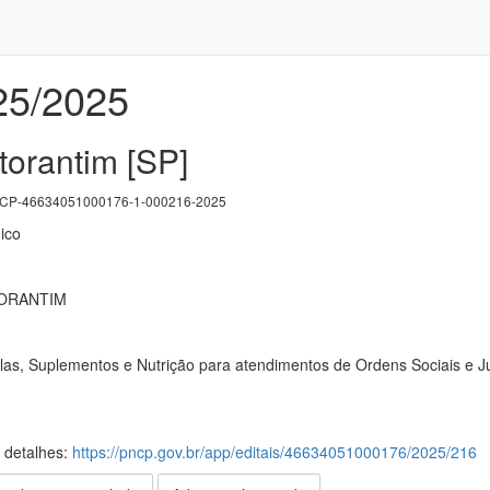
/25/2025
torantim [SP]
P-46634051000176-1-000216-2025
ico
TORANTIM
as, Suplementos e Nutrição para atendimentos de Ordens Sociais e Ju
s detalhes:
https://pncp.gov.br/app/editais/46634051000176/2025/216