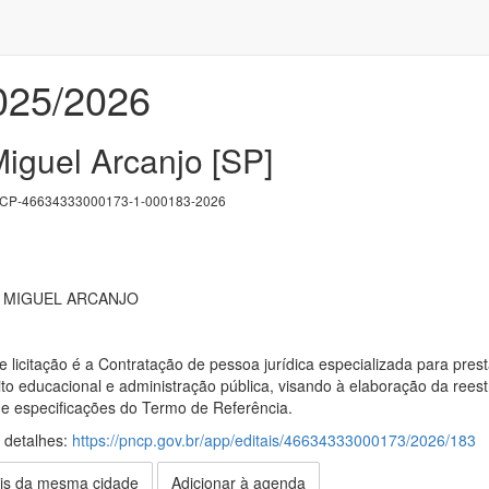
2025/2026
iguel Arcanjo [SP]
P-46634333000173-1-000183-2026
O MIGUEL ARCANJO
 licitação é a Contratação de pessoa jurídica especializada para prest
to educacional e administração pública, visando à elaboração da reest
e especificações do Termo de Referência.
s detalhes:
https://pncp.gov.br/app/editais/46634333000173/2026/183
is da mesma cidade
Adicionar à agenda