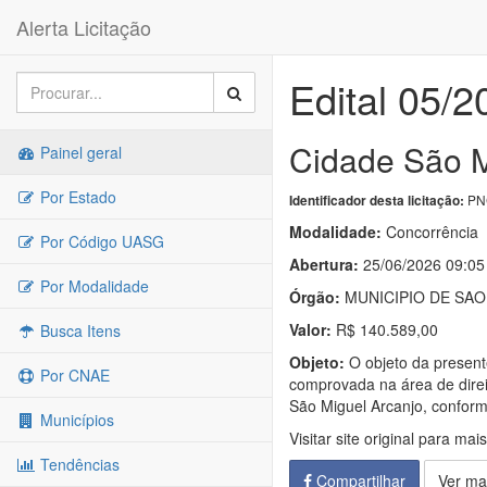
Alerta Licitação
Edital 05/
Cidade São M
Painel geral
Por Estado
PNC
Identificador desta licitação:
Modalidade:
Concorrência
Por Código UASG
Abertura:
25/06/2026 09:05
Por Modalidade
Órgão:
MUNICIPIO DE SA
Valor:
R$ 140.589,00
Busca Itens
Objeto:
O objeto da presente
Por CNAE
comprovada na área de direi
São Miguel Arcanjo, conform
Municípios
Visitar site original para mai
Tendências
Compartilhar
Ver ma