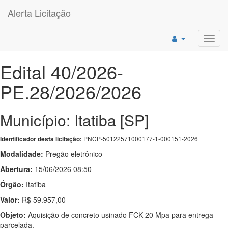
Alerta Licitação
Toggl
navig
Edital 40/2026-
PE.28/2026/2026
Município: Itatiba [SP]
PNCP-50122571000177-1-000151-2026
Identificador desta licitação:
Modalidade:
Pregão eletrônico
Abertura:
15/06/2026 08:50
Órgão:
Itatiba
Valor:
R$ 59.957,00
Objeto:
Aquisição de concreto usinado FCK 20 Mpa para entrega
parcelada.