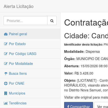
Alerta Licitação
Contrataçã
Cidade: Cand
Painel geral
Por Estado
PNC
Identificador desta licitação:
Modalidade:
Dispensa
Por Código UASG
Órgão:
MUNICIPIO DE CAN
Por Modalidade
Abertura:
15/05/2026 08:00
Valor:
R$ 3.428,00
Busca Itens
Objeto:
[LICITANET] - Cont
Por CNAE
HIDRÁULICO), visando atend
no Distrito Nova Samuel, co
Municípios
Visitar site original para mai
Tendências
Compartilhar
Ver ma