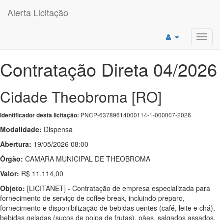
Alerta Licitação
Toggl
navig
Contratação Direta 04/2026
Cidade Theobroma [RO]
PNCP-63789614000114-1-000007-2026
Identificador desta licitação:
Modalidade:
Dispensa
Abertura:
19/05/2026 08:00
Órgão:
CAMARA MUNICIPAL DE THEOBROMA
Valor:
R$ 11.114,00
Objeto:
[LICITANET] - Contratação de empresa especializada para
fornecimento de serviço de coffee break, incluindo preparo,
fornecimento e disponibilização de bebidas uentes (café, leite e chá),
bebidas geladas (sucos de polpa de frutas), pães, salgados assados,