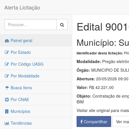
Alerta Licitação
Edital 900
Município: Su
Painel geral
Por Estado
PNC
Identificador desta licitação:
Modalidade:
Pregão eletrôn
Por Código UASG
Órgão:
MUNICIPIO DE SUL
Por Modalidade
Abertura:
20/05/2026 09:00
Valor:
R$ 42.221,00
Busca Itens
Objeto:
Contratação de empr
Por CNAE
BIM
Visitar site original para mai
Municípios
Compartilhar
Ver ma
Tendências