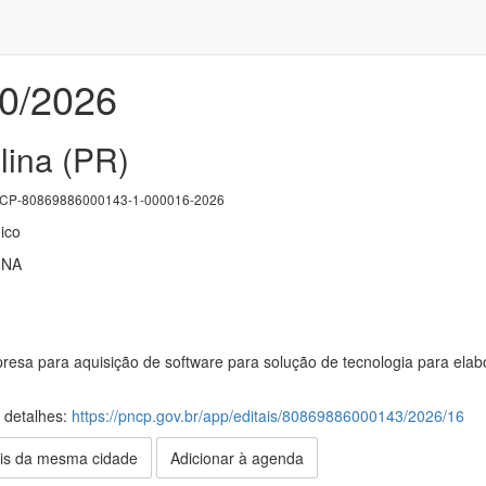
10/2026
lina (PR)
P-80869886000143-1-000016-2026
ico
INA
esa para aquisição de software para solução de tecnologia para elab
s detalhes:
https://pncp.gov.br/app/editais/80869886000143/2026/16
is da mesma cidade
Adicionar à agenda