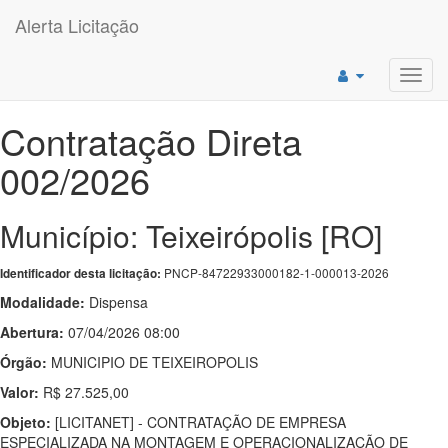
Alerta Licitação
Toggl
navig
Contratação Direta
002/2026
Município: Teixeirópolis [RO]
PNCP-84722933000182-1-000013-2026
Identificador desta licitação:
Modalidade:
Dispensa
Abertura:
07/04/2026 08:00
Órgão:
MUNICIPIO DE TEIXEIROPOLIS
Valor:
R$ 27.525,00
Objeto:
[LICITANET] - CONTRATAÇÃO DE EMPRESA
ESPECIALIZADA NA MONTAGEM E OPERACIONALIZAÇÃO DE