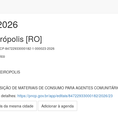
/2026
rópolis [RO]
P-84722933000182-1-000023-2026
ico
XEIROPOLIS
UISIÇÃO DE MATERIAIS DE CONSUMO PARA AGENTES COMUNITÁRI
s detalhes:
https://pncp.gov.br/app/editais/84722933000182/2026/23
is da mesma cidade
Adicionar à agenda