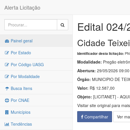
Alerta Licitação
Edital 024
Cidade Teixei
Painel geral
Por Estado
PNC
Identificador desta licitação:
Modalidade:
Pregão eletrôn
Por Código UASG
Abertura:
29/05/2026 09:00
Por Modalidade
Órgão:
MUNICIPIO DE TEI
Valor:
R$ 12.587,00
Busca Itens
Objeto:
[LICITANET] - AQ
Por CNAE
Visitar site original para mai
Municípios
Compartilhar
Ver ma
Tendências